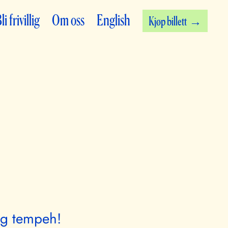
li frivillig
Om oss
English
Kjøp billett
og tempeh!