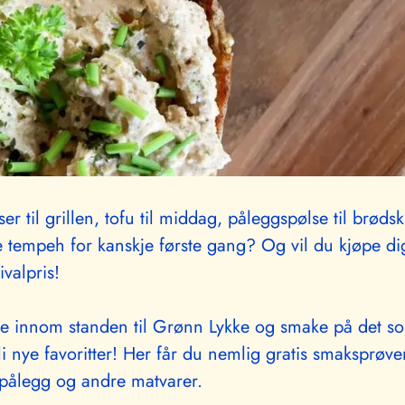
er til grillen, tofu til middag, påleggspølse til brødski
tempeh for kanskje første gang? Og vil du kjøpe di
tivalpris!
e innom standen til Grønn Lykke og smake på det so
li nye favoritter! Her får du nemlig gratis smaksprøv
pålegg og andre matvarer.