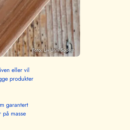
Foto: Liv Unni Sødem
ven eller vil
gge produkter
m garantert
er på masse