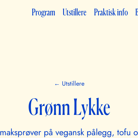
Program
Utstillere
Praktisk info
B
← Utstillere
Grønn Lykke
 smaksprøver på vegansk pålegg, tofu 