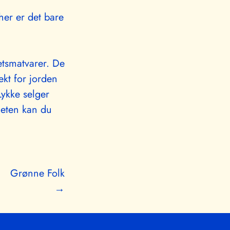
 her er det bare
etsmatvarer. De
kt for jorden
ykke selger
heten kan du
Grønne Folk
→