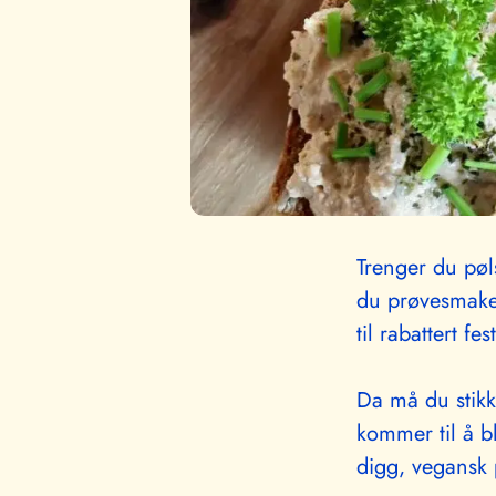
Trenger du pøls
du prøvesmake 
til rabattert fes
Da må du stikk
kommer til å b
digg, vegansk 