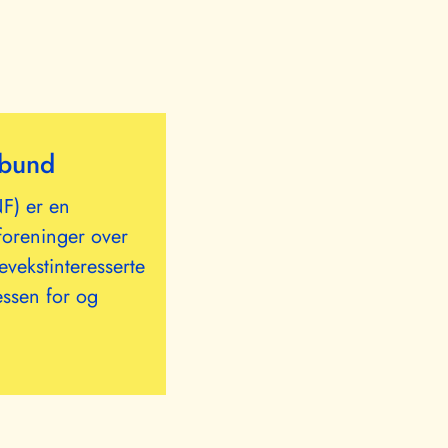
rbund
F) er en
oreninger over
vekstinteresserte
ssen for og