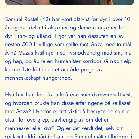
Samuel Rostøl (42) har vært aktivist for dyr i over 10
år og har deltatt i aksjoner og demonstrasjoner for
dyr i inn- og utland. I fjor var han dessuten en av
nesten 500 frivillige som seilte mot Gaza med to mål:
Å nå Gazas kystlinje med livsnødvendig medisin, mat
og håp, og åpne en humanitær korridor så nødhjelp
kunne flyte fritt inn i et område preget av
menneskeskapt hungersnød.
Hva har han lært fra alle årene som dyrevernsaktivist,
og hvordan brukte han disse erfaringene på seillaset
mot Gaza? Hvorfor er det viktig å beskytte de som er
utsatt for overgrep, uavhengig av om det er
mennesker eller dyr? Og er det verdt det, selv om
seillaset aldri nådde fram og Samuel måtte tilbringe ti