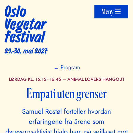
Oslo
Meny ☰
Vegetar
festival
29.-30. mai 2027
← Program
LØRDAG KL. 16:15 - 16:45
—
ANIMAL LOVERS HANGOUT
Empati uten grenser
Samuel Rostøl forteller hvordan
erfaringene fra årene som
dyrevernsaktivist hjalp ham på seillaset mot