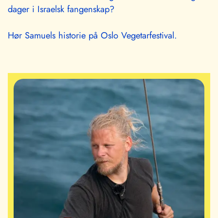
dager i Israelsk fangenskap?
Hør Samuels historie på Oslo Vegetarfestival.