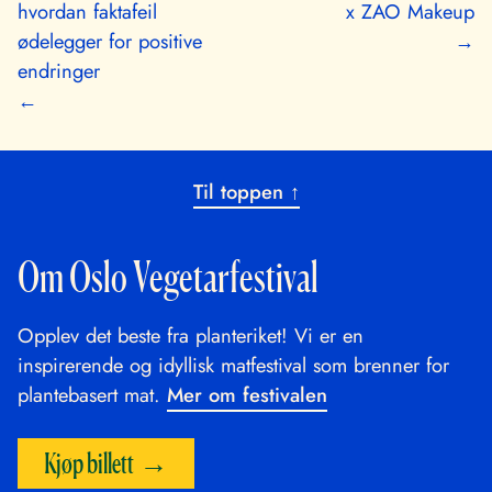
hvordan faktafeil
x ZAO Makeup
ødelegger for positive
→
endringer
←
Til toppen ↑
Om Oslo Vegetarfestival
Opplev det beste fra planteriket! Vi er en
inspirerende og idyllisk matfestival som brenner for
plantebasert mat.
Mer om festivalen
Kjøp billett