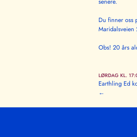
senere.
Du finner oss 
Maridalsveien 
Obs! 20 års al
LØRDAG KL. 17:
Earthling Ed k
←