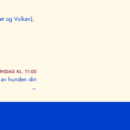
et og Vulkan),
NDAG KL. 11:00
t av hunden din
→