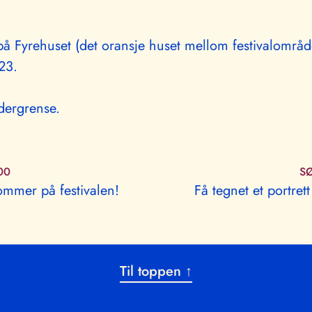
på Fyrehuset (det oransje huset mellom festivalområd
23.
dergrense.
00
SØ
ommer på festivalen!
Få tegnet et portret
Til toppen ↑