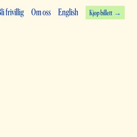
li frivillig
Om oss
English
Kjøp billett