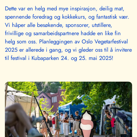
Dette var en helg med mye inspirasjon, deilig mat,
spennende foredrag og kokkekurs, og fantastisk vær.
Vi håper alle besøkende, sponsorer, utstillere,
frivillige og samarbeidspartnere hadde en like fin
helg som oss. Planleggingen av Oslo Vegetarfestival
2025 er allerede i gang, og vi gleder oss til å invitere
til festival i Kubaparken 24. og 25. mai 2025!