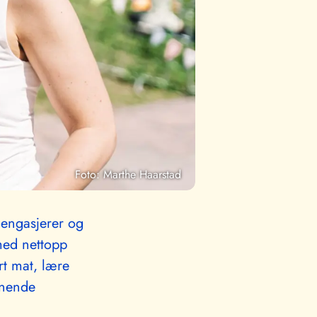
Foto: Marthe Haarstad
 engasjerer og
 med nettopp
rt mat, lære
nnende