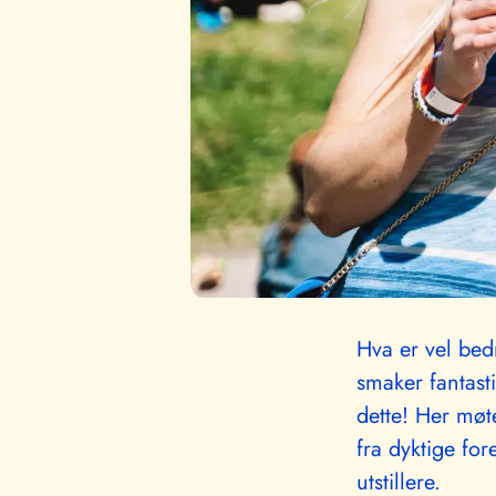
Hva er vel bed
smaker fantasti
dette! Her møte
fra dyktige f
utstillere.