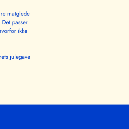
ire matglede
. Det passer
hvorfor ikke
årets julegave