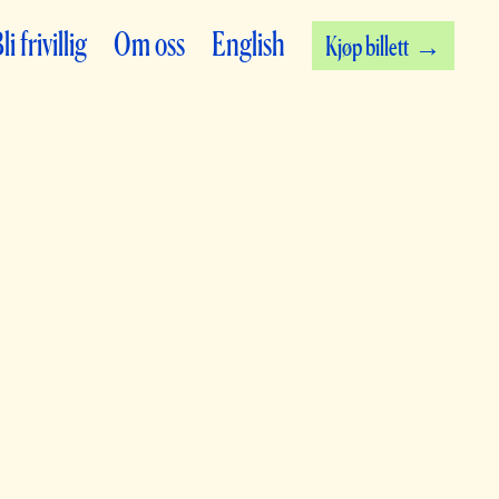
li frivillig
Om oss
English
Kjøp billett