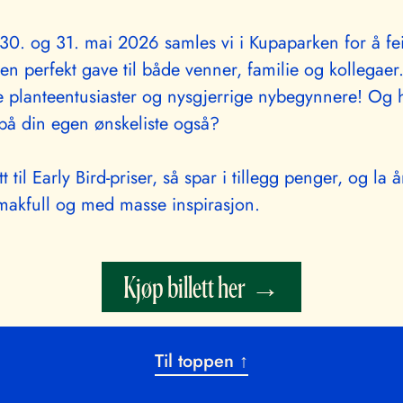
 30. og 31. mai 2026 samles vi i Kupaparken for å fe
en perfekt gave til både venner, familie og kollegaer
ne planteentusiaster og nysgjerrige nybegynnere! Og 
r på din egen ønskeliste også?
t til Early Bird-priser, så spar i tillegg penger, og la 
makfull og med masse inspirasjon.
Kjøp billett her
Til toppen ↑