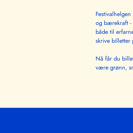
Festivalhelgen
og bærekraft - 
både til erfar
skrive billette
Nå får du billet
være grønn, s