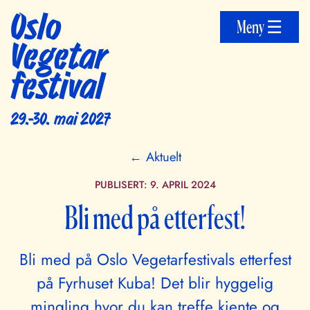
Oslo
Meny ☰
Vegetar
festival
29.-30. mai 2027
← Aktuelt
PUBLISERT:
9. APRIL 2024
Bli med på etterfest!
Bli med på Oslo Vegetarfestivals etterfest
på Fyrhuset Kuba! Det blir hyggelig
mingling hvor du kan treffe kjente og